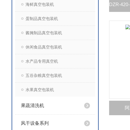
海鲜真空包装机
蛋制品真空包装机
酱腌制品真空包装机
休闲食品真空包装机
水产品专用真空机
五谷杂粮真空包装机
水果真空包装机
果蔬清洗机
阿
风干设备系列