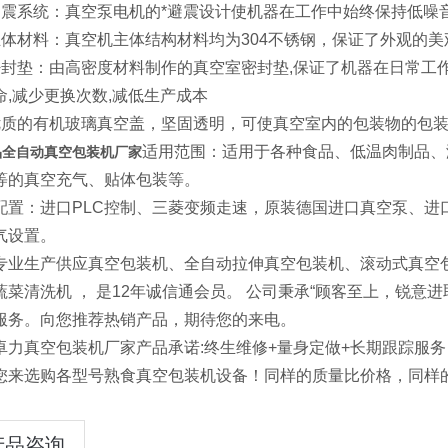
避震系统：真空泵电机的*避震设计使机器在工作中始终保持低噪
主体材料：真空机主体结构材料均为304不锈钢，保证了外观的
密封垫：由高密度材料制作的真空室密封垫,保证了机器在日常工
命,减少更换次数,减低生产成本
优质的有机玻璃真空盖，坚固透明，可使真空室内的包装物的包
适用范围：适用于各种食品、低温肉制品、
品全自动真空包装机厂家
等的真空充气、贴体包装等。
配置：进口PLC控制、三菱变频走速，原装德国进口真空泵、进
气设置。
专业生产供应真空包装机、全自动拉伸真空包装机、滚动式真空
蔬菜清洗机 ， 是12年诚信通会员。 公司秉承“顾客至上，锐意
服务。向您推荐热销产品，期待您的来电。
卓力真空包装机厂家产品承诺:终生维修+量身定做+长期跟踪服务
您来选购各型号熟食真空包装机设备！同样的质量比价格，同样
产品咨询