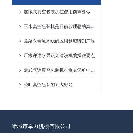
连续式真空包装机在使用前需要做什么
玉米真空包装机是目前较理想的真空包装机
蔬菜杀青流水线的应用领域特别广泛
厂家详述水果蔬菜清洗机的操作要点
盒式气调真空包装机在食品保鲜中的应用实例
茶叶真空包装的五大好处
诸城市卓力机械有限公司