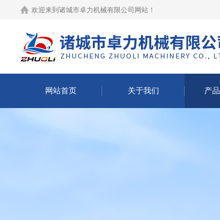
欢迎来到
诸城市卓力机械有限公司网站
！
网站首页
关于我们
产品