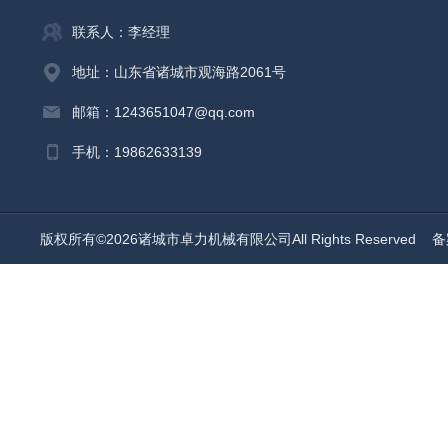
联系人：李经理
地址：山东省诸城市观海路2061号
邮箱：1243651047@qq.com
手机：19862633139
版权所有©2026诸城市卓力机械有限公司All Rights Reserved
备