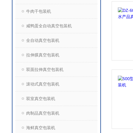
牛肉干包装机
咸鸭蛋全自动真空包装机
全自动真空包装机
拉伸膜真空包装机
双面拉伸真空包装机
滚动式真空包装机
双室真空包装机
肉制品真空包装机
海鲜真空包装机