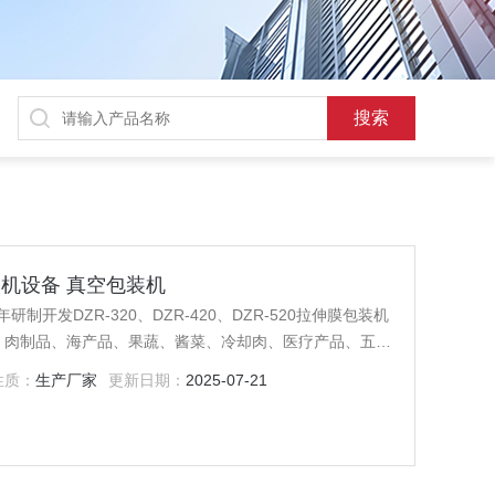
装机设备 真空包装机
开发DZR-320、DZR-420、DZR-520拉伸膜包装机
品、肉制品、海产品、果蔬、酱菜、冷却肉、医疗产品、五金
性质：
生产厂家
更新日期：
2025-07-21