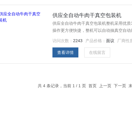
供应全自动牛肉干真空包装机
供应全自动牛肉干真空包装机整机采用优质
操作更方便快捷，整机可以自动抽真空自动
访问次数：
2243
产品价格：
面议
厂商性
查看详情
在线留言
共 4 条记录，当前 1 / 1 页 首页 上一页 下一页