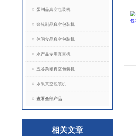
蛋制品真空包装机
酱腌制品真空包装机
休闲食品真空包装机
水产品专用真空机
五谷杂粮真空包装机
水果真空包装机
查看全部产品
相关文章