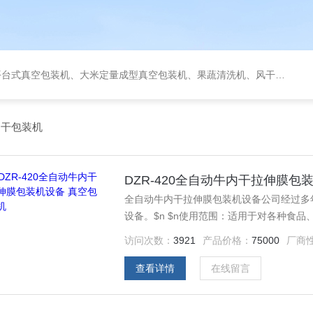
定量成型真空包装机、果蔬清洗机、风干机、巴氏灭菌机、烘干机、输送台、夹层锅、杀菌锅等。
肉干包装机
DZR-420全自动牛内干拉伸膜包
全自动牛内干拉伸膜包装机设备公司经过多年研制
设备。$n $n使用范围：适用于对各种食
元件、医疗器械等进行真空、充气包装。
访问次数：
3921
产品价格：
75000
厂商
查看详情
在线留言