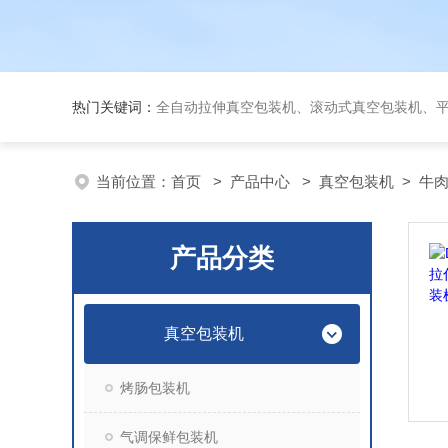
热门关键词：
全自动拉伸真空包装机、滚动式真空包装机、平台式真空包装机、大米
当前位置：
首页
>
产品中心
>
真空包装机
>
牛
产品分类
真空包装机
烤肠包装机
气调保鲜包装机