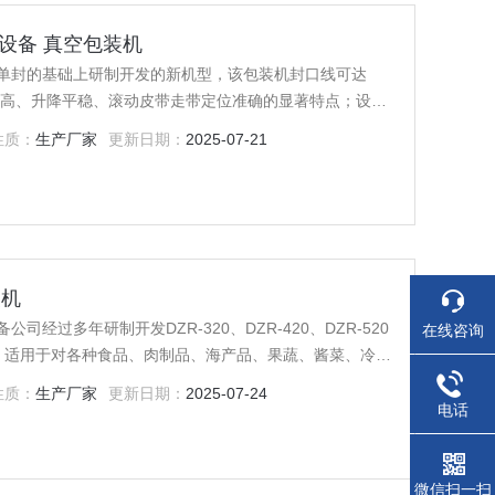
机设备 真空包装机
单封的基础上研制开发的新机型，该包装机封口线可达
精度高、升降平稳、滚动皮带走带定位准确的显著特点；设备
力。DZ-1000硬件配置*。接触器采用日本欧姆龙，开关
性质：
生产厂家
更新日期：
2025-07-21
稳定。
装机
经过多年研制开发DZR-320、DZR-420、DZR-520
在线咨询
围：适用于对各种食品、肉制品、海产品、果蔬、酱菜、冷却
真空、充气包装。
性质：
生产厂家
更新日期：
2025-07-24
电话
微信扫一扫