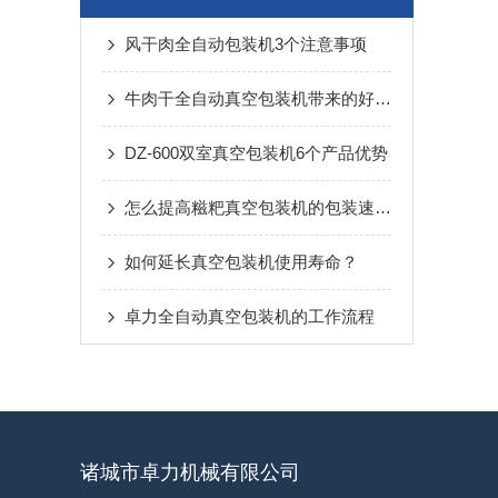
风干肉全自动包装机3个注意事项
牛肉干全自动真空包装机带来的好处有哪些
DZ-600双室真空包装机6个产品优势
怎么提高糍粑真空包装机的包装速度？
如何延长真空包装机使用寿命？
卓力全自动真空包装机的工作流程
诸城市卓力机械有限公司