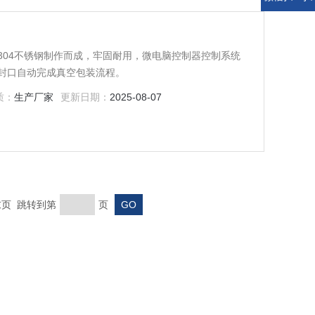
304不锈钢制作而成，牢固耐用，微电脑控制器控制系统
封口自动完成真空包装流程。
质：
生产厂家
更新日期：
2025-08-07
 末页 跳转到第
页