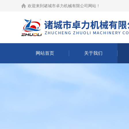
欢迎来到
诸城市卓力机械有限公司网站
！
网站首页
关于我们