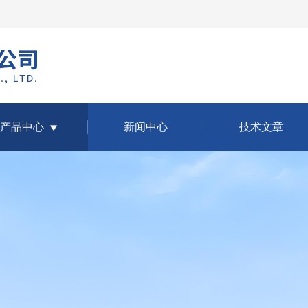
产品中心
新闻中心
技术文章