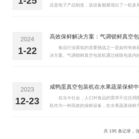
1-25
还是电子产品制造，该设备都展现出了一机多
够有效地延长食品的保质期。这是因为在真空
生，保持食品的新鲜度和口...
高效保鲜解决方案：气调锁鲜真空包
2024
食品行业面临的首要挑战之一是如何有效
1-22
决方案。气调锁鲜真空包装机通过移除包装内
中水分的蒸发，保持了食品的新鲜度和营养价
期；而新鲜果蔬经过真空包...
咸鸭蛋真空包装机在水果蔬菜保鲜中
2023
在当今社会，人们对食品的需求不仅仅局
12-23
机作为一种高效的保鲜设备，在水果蔬菜保鲜
浓度，减缓水果蔬菜的呼吸作用，从而延缓其
期内保持较好的口感和营...
共 195 条记录，当