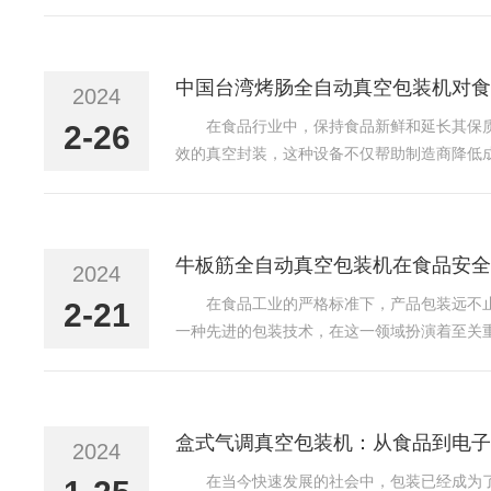
袋内的氧气浓度≤1％时，微生物的生长和繁殖
的食品变质和变色...
中国台湾烤肠全自动真空包装机对食
2024
在食品行业中，保持食品新鲜和延长其保
2-26
效的真空封装，这种设备不仅帮助制造商降低
器，从而创造一个几乎无氧的环境。这种环境
质期，因此它对于减少食...
牛板筋全自动真空包装机在食品安全
2024
在食品工业的严格标准下，产品包装远不
2-21
一种先进的包装技术，在这一领域扮演着至关
限。这一技术不仅用于食品行业，还广泛用于
物的生长，因为这些微生物...
盒式气调真空包装机：从食品到电子
2024
在当今快速发展的社会中，包装已经成为