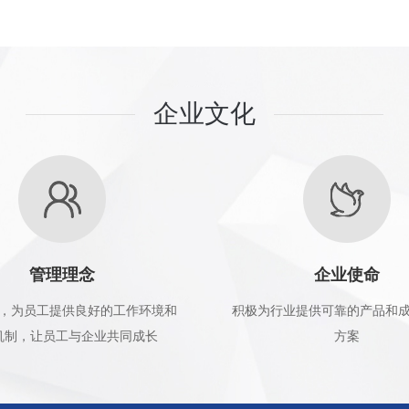
企业文化
管理理念
企业使命
，为员工提供良好的工作环境和
积极为行业提供可靠的产品和
机制，让员工与企业共同成长
方案