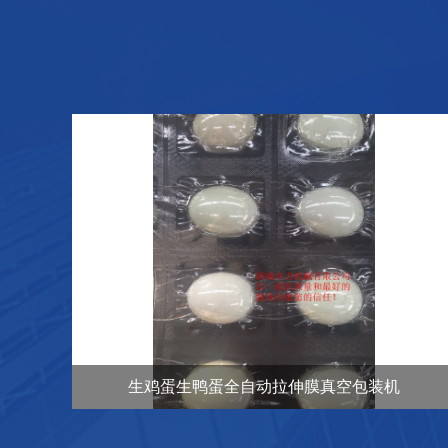
生鸡蛋生鸭蛋全自动拉伸膜真空包装机