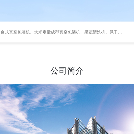
定量成型真空包装机、果蔬清洗机、风干机、巴氏灭菌机、烘干机、输送台、夹层锅、杀菌锅等。
公司简介