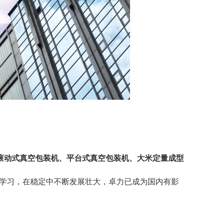
滚动式真空包装机、平台式真空包装机、大米定量成型
学习，在稳定中不断发展壮大，卓力已成为国内有影