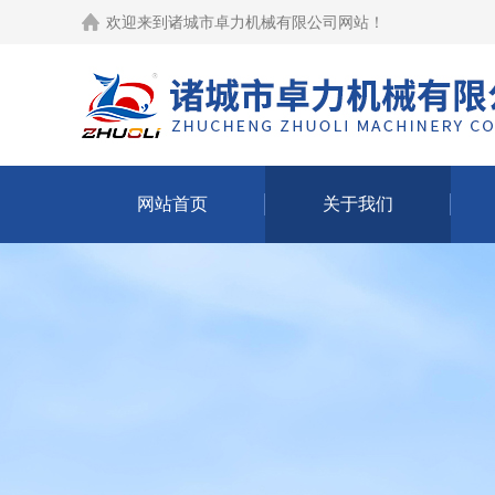
欢迎来到
诸城市卓力机械有限公司网站
！
网站首页
关于我们