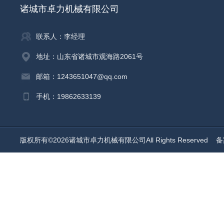
诸城市卓力机械有限公司
联系人：李经理
地址：山东省诸城市观海路2061号
邮箱：1243651047@qq.com
手机：19862633139
版权所有©2026诸城市卓力机械有限公司All Rights Reserved
备