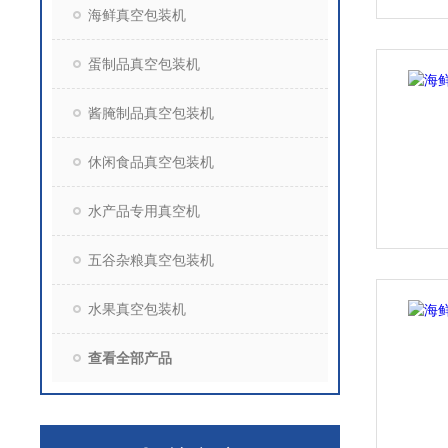
海鲜真空包装机
蛋制品真空包装机
酱腌制品真空包装机
休闲食品真空包装机
水产品专用真空机
五谷杂粮真空包装机
水果真空包装机
查看全部产品