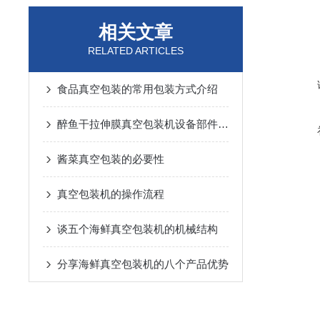
相关文章
RELATED ARTICLES
食品真空包装的常用包装方式介绍
醉鱼干拉伸膜真空包装机设备部件详细说明
酱菜真空包装的必要性
真空包装机的操作流程
谈五个海鲜真空包装机的机械结构
分享海鲜真空包装机的八个产品优势