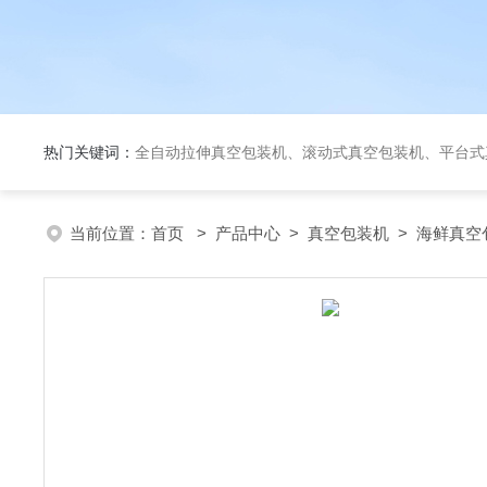
热门关键词：
全自动拉伸真空包装机、滚动式真空包装机、平台式真空包装机、大米定量成
当前位置：
首页
>
产品中心
>
真空包装机
>
海鲜真空