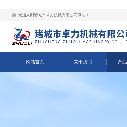
欢迎来到
诸城市卓力机械有限公司网站
！
网站首页
关于我们
产品