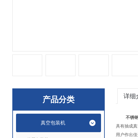
详细
产品分类
不锈
真空包装机
具有抽成真
用户作出佳