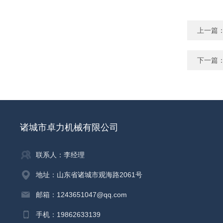
上一篇
下一篇
诸城市卓力机械有限公司
联系人：李经理
地址：山东省诸城市观海路2061号
邮箱：1243651047@qq.com
手机：19862633139