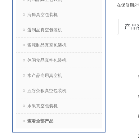
在保修期外
海鲜真空包装机
产品
蛋制品真空包装机
酱腌制品真空包装机
休闲食品真空包装机
水产品专用真空机
五谷杂粮真空包装机
水果真空包装机
查看全部产品