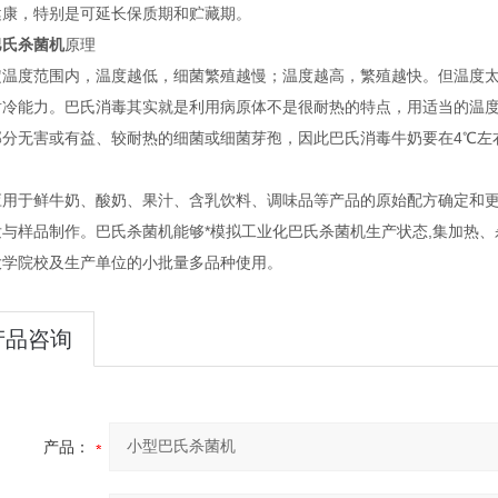
健康，特别是可延长保质期和贮藏期。
巴氏杀菌机
原理
定温度范围内，温度越低，细菌繁殖越慢；温度越高，繁殖越快。但温度
耐冷能力。巴氏消毒其实就是利用病原体不是很耐热的特点，用适当的温
分无害或有益、较耐热的细菌或细菌芽孢，因此巴氏消毒牛奶要在4℃左右
应用于鲜牛奶、酸奶、果汁、含乳饮料、调味品等产品的原始配方确定和更
发与样品制作。巴氏杀菌机能够*模拟工业化巴氏杀菌机生产状态,集加热
大学院校及生产单位的小批量多品种使用。
产品咨询
产品：