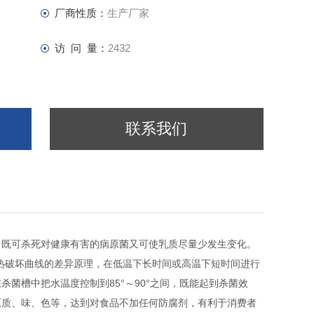
厂商性质：
生产厂家
访 问 量：
2432
联系我们
，既可杀死对健康有害的病原菌又可使乳质尽量少发生变化。
热破坏曲线的差异原理，在低温下长时间或高温下短时间进行
菌槽中把水温度控制到85°～90°之间，既能起到杀菌效
原质、味、色等，达到对食品不加任何防腐剂，有利于消费者