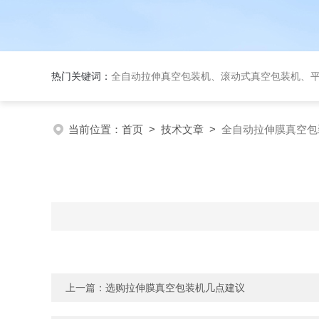
热门关键词：
全自动拉伸真空包装机、滚动式真空包装机、平台式真空包装机、大米
当前位置：
首页
>
技术文章
>
全自动拉伸膜真空包
上一篇：
选购拉伸膜真空包装机几点建议