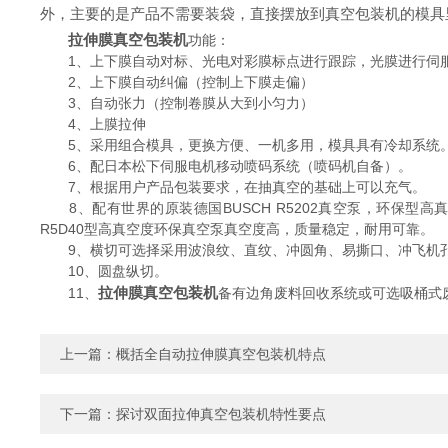
外，主要的是产品不需要装袋，直接摆放到真空包装机的模具
拉伸膜真空包装机
功能：
1、上下膜自动对标、光电对彩膜标点进行跟踪，光膜进行伺服
2、上下膜自动纠偏（控制上下膜走偏）
3、自动张力（控制卷膜从大到小匀力）
4、上膜拉伸
5、采用组合模具，更换方便、一机多用，模具具有冷却系统
6、配日本松下伺服电机移动喷码系统（喷码机自备）。
7、根据用户产品包装要求，在抽真空的基础上可以充气。
8、配有世界的原装德国BUSCH R5202真空泵，环保型高
R5D40型高真空度环保真空泵真空度高，质量稳定，耐用可靠。
9、横切可选择采用波浪纹、直纹、冲圆角、易撕口、冲飞机
10、圆盘纵切。
拉伸膜真空包装机
11、
备有边角废料回收系统或可选吸桶式
上一篇：
概括全自动拉伸膜真空包装机特点
下一篇：
探讨双面拉伸真空包装机特性要点