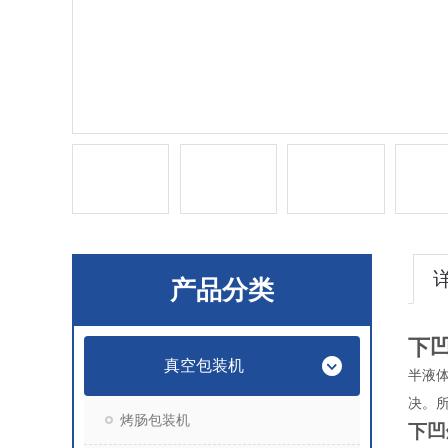
产品分类
下
真空包装机
半液
决。
烤肠包装机
下凹