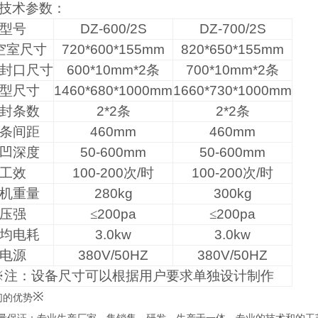
技术参数：
型号
DZ-600/2S
DZ-700/2S
空室尺寸
720*600*155mm
820*650*155mm
封口尺寸
600*10mm*2
条
700*10mm*2
条
型尺寸
1460*680*1000mm
1660*730*1000mm
封条数
2*2
条
2*2
条
条间距
460mm
460mm
凹深度
50-600mm
50-600mm
工效
100-200
次
/
时
100-200
次
/
时
机重量
280kg
300kg
压强
≤
200pa
≤
200pa
均电耗
3.0kw
3.0kw
电源
380V/50HZ
380V/50HZ
※注：设备尺寸可以根据用户要求单独设计制作
※
们的优势