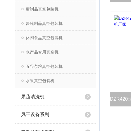
蛋制品真空包装机
酱腌制品真空包装机
休闲食品真空包装机
水产品专用真空机
五谷杂粮真空包装机
水果真空包装机
果蔬清洗机
风干设备系列