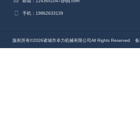
邮箱：1243651047@qq.com
手机：19862633139
版权所有©2026诸城市卓力机械有限公司All Rights Reserved
备