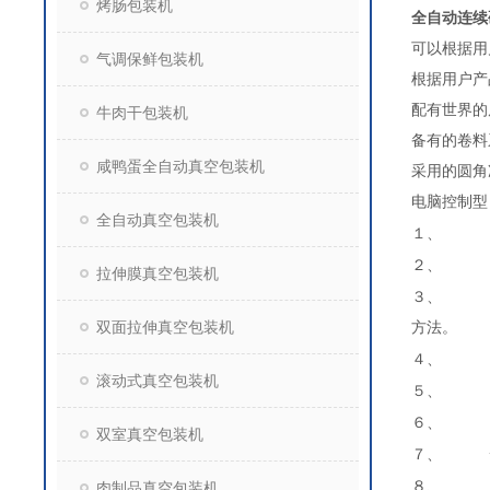
烤肠包装机
全自动连续
可以根据用
气调保鲜包装机
根据用户产
配有世界的
牛肉干包装机
备有的卷料
咸鸭蛋全自动真空包装机
采用的圆角
电脑控制型
全自动真空包装机
１、
２、
拉伸膜真空包装机
３、
双面拉伸真空包装机
方法。
４、
滚动式真空包装机
５、
６、
双室真空包装机
７、
８、
肉制品真空包装机