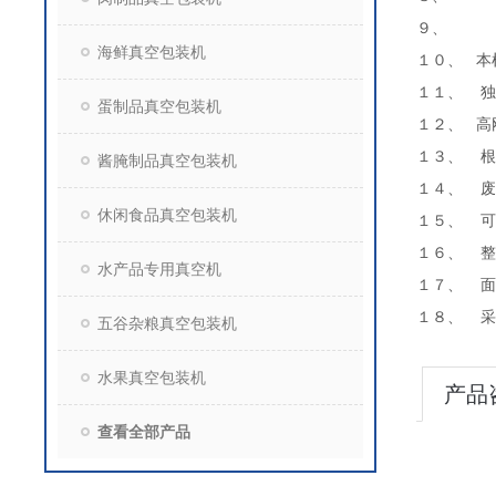
９、
海鲜真空包装机
１０、
本
１１、
独
蛋制品真空包装机
１２、
高
１３、
根
酱腌制品真空包装机
１４、
废
休闲食品真空包装机
１５、
可
１６、
整
水产品专用真空机
１７、
面
１８、
采
五谷杂粮真空包装机
水果真空包装机
产品
查看全部产品