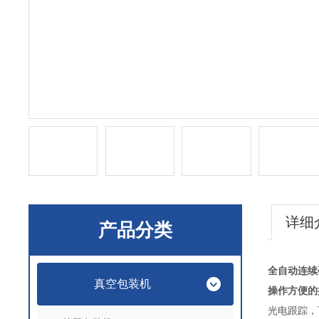
详细
产品分类
全自动连续
真空包装机
操作方便的
光电跟踪，