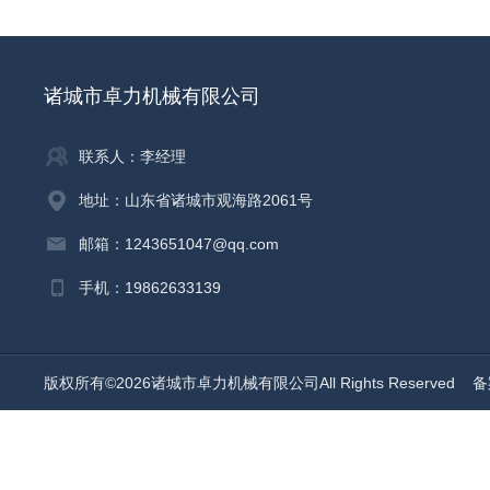
诸城市卓力机械有限公司
联系人：李经理
地址：山东省诸城市观海路2061号
邮箱：1243651047@qq.com
手机：19862633139
版权所有©2026诸城市卓力机械有限公司All Rights Reserved
备