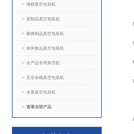
海鲜真空包装机
蛋制品真空包装机
酱腌制品真空包装机
休闲食品真空包装机
水产品专用真空机
五谷杂粮真空包装机
水果真空包装机
查看全部产品