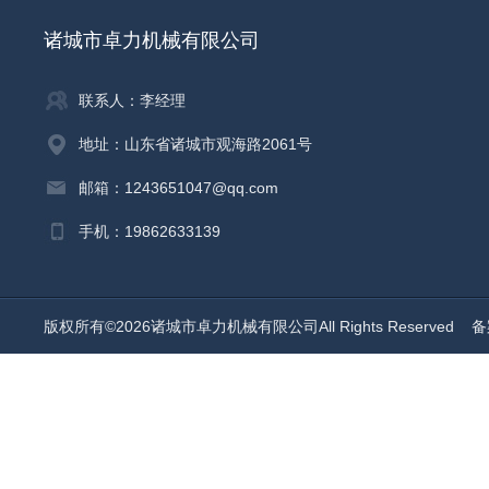
诸城市卓力机械有限公司
联系人：李经理
地址：山东省诸城市观海路2061号
邮箱：1243651047@qq.com
手机：19862633139
版权所有©2026诸城市卓力机械有限公司All Rights Reserved
备