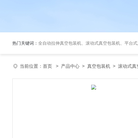
热门关键词：
全自动拉伸真空包装机、滚动式真空包装机、平台式真空包装机、大米定量成
当前位置：
首页
>
产品中心
>
真空包装机
>
滚动式真