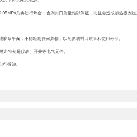
状态下再关闭总电源。
05MPa后再进行热合，否则封口质量难以保证，而且会造成加热板因
胶条平面，不得粘附任何异物，以免影响封口质量和使用寿命。
撞击特别是仪表、开关等电气元件。
自行拆卸。