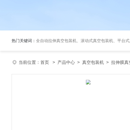
热门关键词：
全自动拉伸真空包装机、滚动式真空包装机、平台式真空包装机、大米定量成
当前位置：
首页
>
产品中心
>
真空包装机
>
拉伸膜真