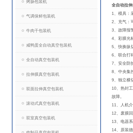
烤肠包装机
全自动拉伸
1、模具：
气调保鲜包装机
2、充气：
3、故障报
牛肉干包装机
4、彩膜光
咸鸭蛋全自动真空包装机
5、快换纵
6、联合打
全自动真空包装机
7、安全防
8、中央集
拉伸膜真空包装机
9、独立横
10、热封
双面拉伸真空包装机
故障。
滚动式真空包装机
11、人机
12、废膜
双室真空包装机
13、电器
14、原装
肉制品真空包装机