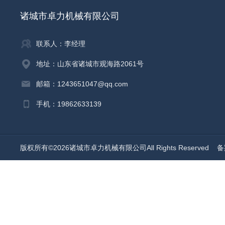
诸城市卓力机械有限公司
联系人：李经理
地址：山东省诸城市观海路2061号
邮箱：1243651047@qq.com
手机：19862633139
版权所有©2026诸城市卓力机械有限公司All Rights Reserved
备