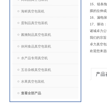
15、链条
膜的拉伸成
海鲜真空包装机
16、
漏电保
蛋制品真空包装机
17、驱动
诸城卓力公
酱腌制品真空包装机
我们的宗旨
卓力真空包
休闲食品真空包装机
欢迎您来选
水产品专用真空机
五谷杂粮真空包装机
产品
水果真空包装机
查看全部产品