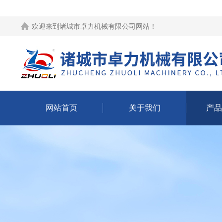
欢迎来到
诸城市卓力机械有限公司网站
！
网站首页
关于我们
产品