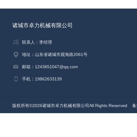
诸城市卓力机械有限公司
联系人：李经理
地址：山东省诸城市观海路2061号
邮箱：1243651047@qq.com
手机：19862633139
版权所有©2026诸城市卓力机械有限公司All Rights Reserved
备