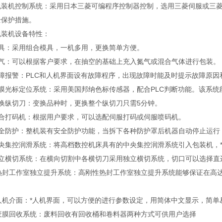
包装机控制系统：采用日本三菱可编程序控制器控制，选用三菱伺服或三菱
全保护措施。
包装机设备特性：
模具：采用组合模具，一机多用，更换简单方便。
充气：可以根据客户要求，在抽空的基础上充入氮气或混合气体进行包装。
故障报警：PLC和人机界面设有故障程序，出现故障时能及时提示故障原因
彩膜光标定位系统：采用美国邦纳色标传感器，配合PLC判断功能。该系
快换纵切刀：变换品种时，更换整个纵切刀只需5分钟。
联合打码机：根据用户要求，可以选配伺服打码或伺服喷码机。
安全防护：整机装有安全防护功能，当拆下各种防护罩后机器自动停止运行
中央集控润滑系统：将高档数控机床具有的中央集控润滑系统引入包装机，*
独立横切系统：在横向切割中各横切刀采用独立横切系统，切口可以选择直
、热封工作室独立提升系统：高刚性热封工作室独立提升系统能够保证在高
。
、人机介面：*人机界面，可以方便的进行参数设定，用简体中文显示，简单
、废膜回收系统：废料回收有回收桶和卷料器两种方式可供用户选择