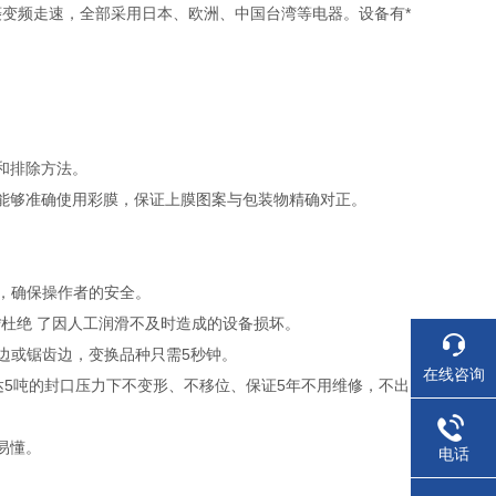
变频走速，全部采用日本、欧洲、中国台湾等电器。设备有*
和排除方法。
统能够准确使用彩膜，保证上膜图案与包装物精确对正。
，确保操作者的安全。
杜绝 了因人工润滑不及时造成的设备损坏。
边或锯齿边，变换品种只需5秒钟。
在线咨询
达5吨的封口压力下不变形、不移位、保证5年不用维修，不出
易懂。
电话