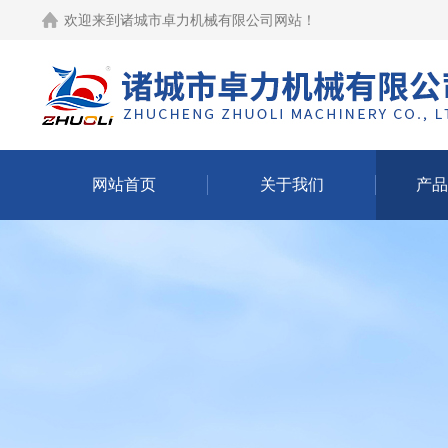
欢迎来到
诸城市卓力机械有限公司网站
！
网站首页
关于我们
产品