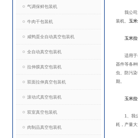
气调保鲜包装机
我公司主
装机、
玉米
牛肉干包装机
咸鸭蛋全自动真空包装机
玉米拉
全自动真空包装机
适用于各
器件等各种
拉伸膜真空包装机
虫、防污染
期。
双面拉伸真空包装机
滚动式真空包装机
玉米拉
双室真空包装机
1、我公司
耗，产量大
肉制品真空包装机