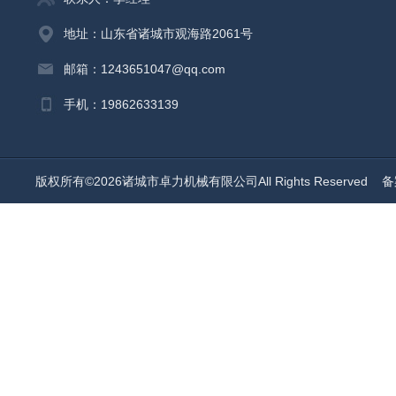
地址：山东省诸城市观海路2061号
邮箱：1243651047@qq.com
手机：19862633139
版权所有©2026诸城市卓力机械有限公司All Rights Reserved
备