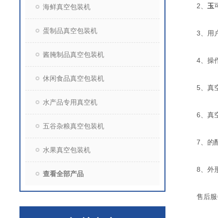
2、
玉
海鲜真空包装机
蛋制品真空包装机
3、用户
酱腌制品真空包装机
4、操作
休闲食品真空包装机
5、真空泵
水产品专用真空机
6、真空室
五谷杂粮真空包装机
7、的配置
水果真空包装机
8、外形
查看全部产品
售后服