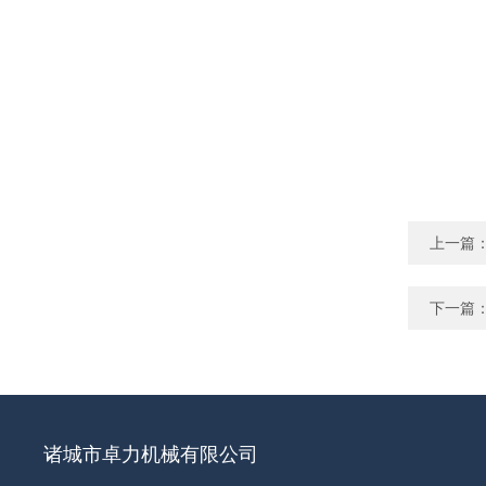
上一篇
下一篇
诸城市卓力机械有限公司