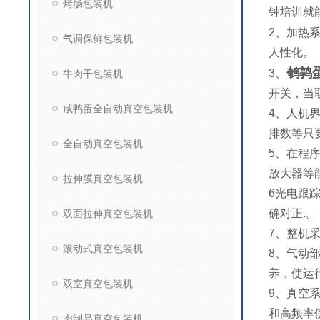
烤肠包装机
钟培训就
2、加热
气调保鲜包装机
人性化。
鹌鹑
3、
牛肉干包装机
开关，当
咸鸭蛋全自动真空包装机
4、人机
排数等只
全自动真空包装机
5、在程
放大器等
拉伸膜真空包装机
6
光电跟
确对正.。
双面拉伸真空包装机
7、整机
滚动式真空包装机
8、气动
养，使运
双室真空包装机
9、真空
和高频率
肉制品真空包装机