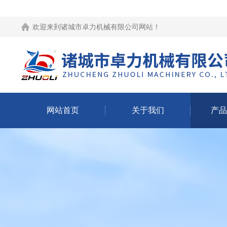
欢迎来到
诸城市卓力机械有限公司网站
！
网站首页
关于我们
产品