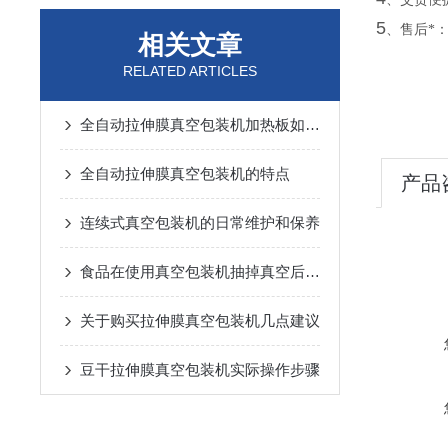
5
、售后*
相关文章
RELATED ARTICLES
全自动拉伸膜真空包装机加热板如何维护保养
全自动拉伸膜真空包装机的特点
产品
连续式真空包装机的日常维护和保养
食品在使用真空包装机抽掉真空后的优势有哪些
关于购买拉伸膜真空包装机几点建议
豆干拉伸膜真空包装机实际操作步骤