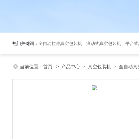
热门关键词：
全自动拉伸真空包装机、滚动式真空包装机、平台式真空包装机、大米定量成
当前位置：
首页
>
产品中心
>
真空包装机
>
全自动真