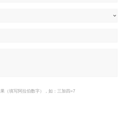
果（填写阿拉伯数字），如：三加四=7