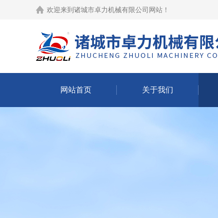
欢迎来到
诸城市卓力机械有限公司网站
！
网站首页
关于我们