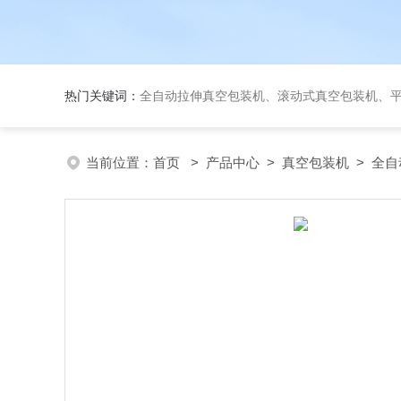
热门关键词：
全自动拉伸真空包装机、滚动式真空包装机、平台式真空包装机、大米
当前位置：
首页
>
产品中心
>
真空包装机
>
全自