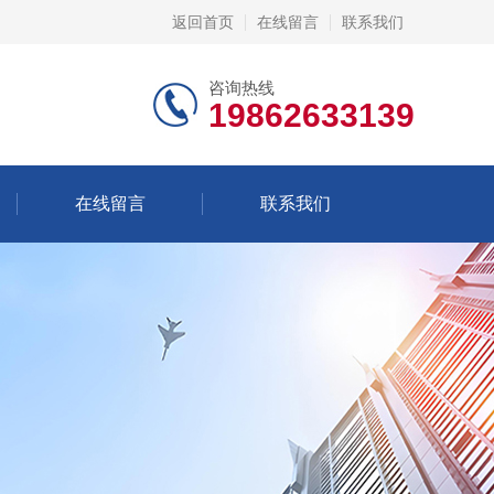
返回首页
在线留言
联系我们
咨询热线
19862633139
在线留言
联系我们