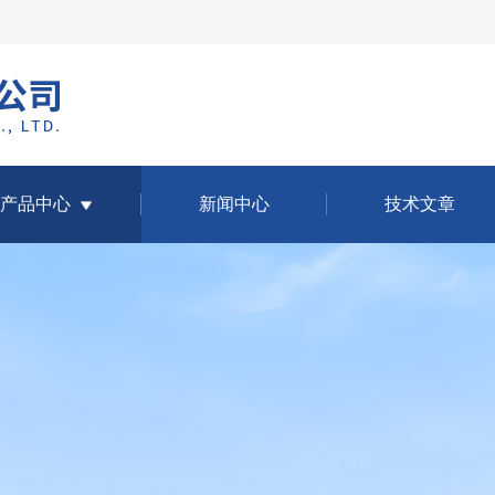
产品中心
新闻中心
技术文章