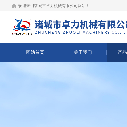
欢迎来到
诸城市卓力机械有限公司网站
！
网站首页
关于我们
产品