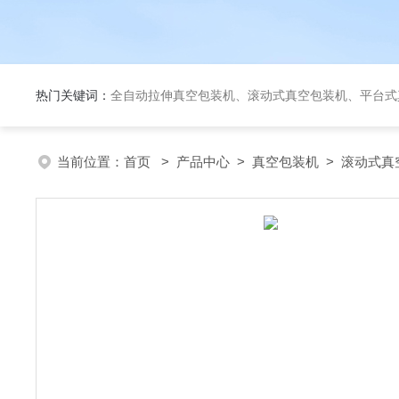
热门关键词：
全自动拉伸真空包装机、滚动式真空包装机、平台式真空包装机、大米定量成
当前位置：
首页
>
产品中心
>
真空包装机
>
滚动式真