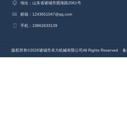
地址：山东省诸城市观海路2061号
邮箱：1243651047@qq.com
手机：19862633139
版权所有©2026诸城市卓力机械有限公司All Rights Reserved
备