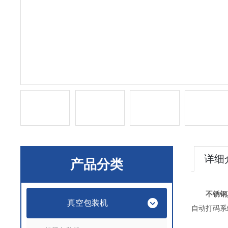
详细
产品分类
不锈钢
真空包装机
自动打码系