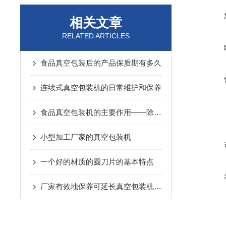
相关文章
RELATED ARTICLES
食品真空包装后的产品保质期有多久
连续式真空包装机的日常维护和保养
食品真空包装机的主要作用——除氧抑菌
小型加工厂家的真空包装机
一个好的材质的圆刀片的基本特点
厂家有效地保养可延长真空包装机的使用寿命