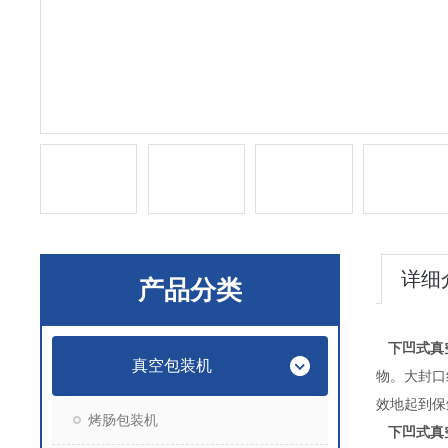
详细
产品分类
下凹式真
真空包装机
物。大封口
效地起到保
烤肠包装机
下凹式真