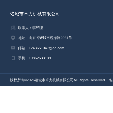
诸城市卓力机械有限公司
联系人：李经理
地址：山东省诸城市观海路2061号
邮箱：1243651047@qq.com
手机：19862633139
版权所有©2026诸城市卓力机械有限公司All Rights Reserved
备