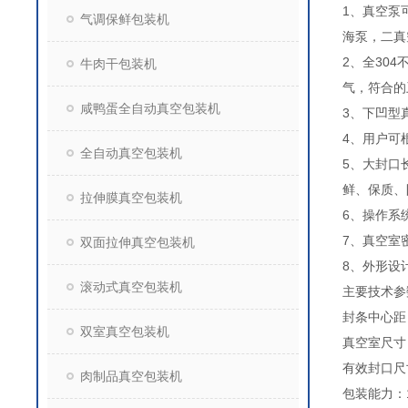
1、真空泵
气调保鲜包装机
海泵，二真
2、全30
牛肉干包装机
气，符合的
咸鸭蛋全自动真空包装机
3、下凹型
4、用户可
全自动真空包装机
5、大封口
鲜、保质、
拉伸膜真空包装机
6、操作系
7、真空室密
双面拉伸真空包装机
8、外形设
滚动式真空包装机
主要技术参
封条中心距：
双室真空包装机
真空室尺寸
有效封口尺寸
肉制品真空包装机
包装能力：1