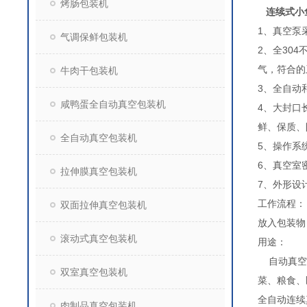
烤肠包装机
连续式小
1、真空泵
气调保鲜包装机
2、全30
气，符合的
牛肉干包装机
3、全自动
咸鸭蛋全自动真空包装机
4、大封口
鲜、保质、
全自动真空包装机
5、操作系
6、真空室密
拉伸膜真空包装机
7、外形设
工作流程：
双面拉伸真空包装机
放入包装物 
滚动式真空包装机
用途：
自动真空包
双室真空包装机
菜、粮食、
全自动连续
肉制品真空包装机