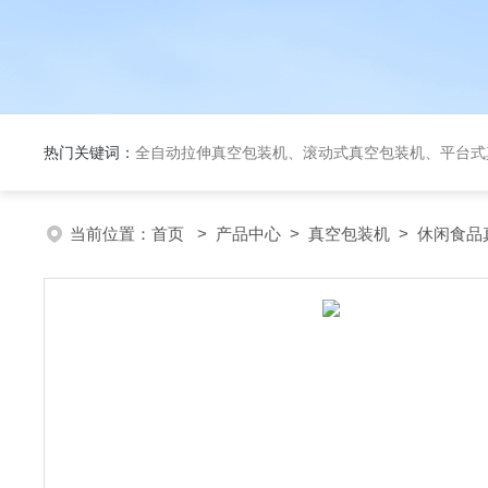
热门关键词：
全自动拉伸真空包装机、滚动式真空包装机、平台式真空包装机、大米定量成
当前位置：
首页
>
产品中心
>
真空包装机
>
休闲食品