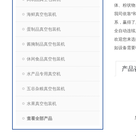
体、粉状物
我司依靠*
海鲜真空包装机
系，赢得了
蛋制品真空包装机
全自动连续
欢迎您来选
酱腌制品真空包装机
如设备需要
休闲食品真空包装机
产品
水产品专用真空机
五谷杂粮真空包装机
水果真空包装机
查看全部产品