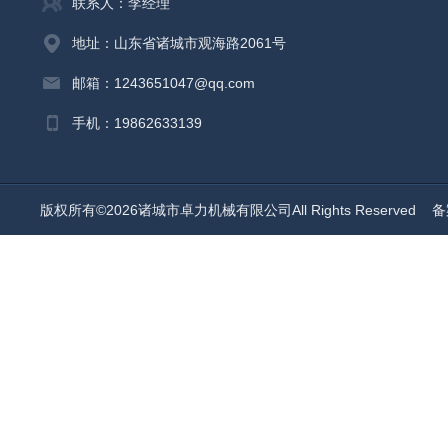
联系人：李经理
地址：山东省诸城市观海路2061号
邮箱：1243651047@qq.com
手机：19862633139
版权所有©2026诸城市卓力机械有限公司All Rights Reserved
备