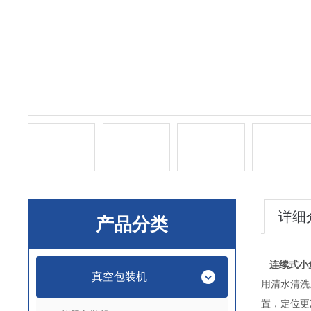
详细
产品分类
连续式小
真空包装机
用清水清洗
置，定位更