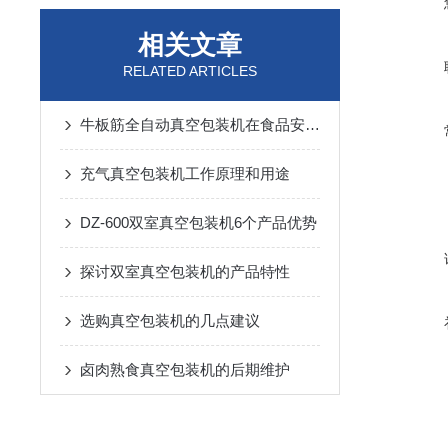
相关文章
RELATED ARTICLES
牛板筋全自动真空包装机在食品安全中的角色
充气真空包装机工作原理和用途
DZ-600双室真空包装机6个产品优势
探讨双室真空包装机的产品特性
选购真空包装机的几点建议
卤肉熟食真空包装机的后期维护