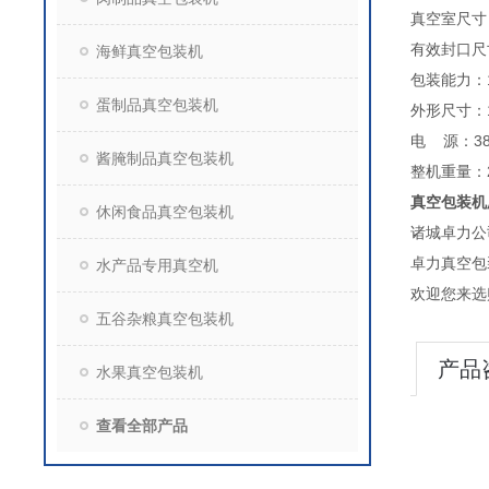
真空室尺寸：7
有效封口尺寸：
海鲜真空包装机
包装能力：1
蛋制品真空包装机
外形尺寸：14
电 源：38
酱腌制品真空包装机
整机重量：2
真空包装机
休闲食品真空包装机
诸城卓力公
卓力真空包
水产品专用真空机
欢迎您来选
五谷杂粮真空包装机
产品
水果真空包装机
查看全部产品