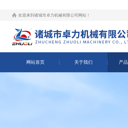
欢迎来到
诸城市卓力机械有限公司网站
！
网站首页
关于我们
产品