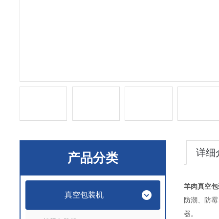
详细
产品分类
羊肉真空包
真空包装机
防潮、防霉
器。