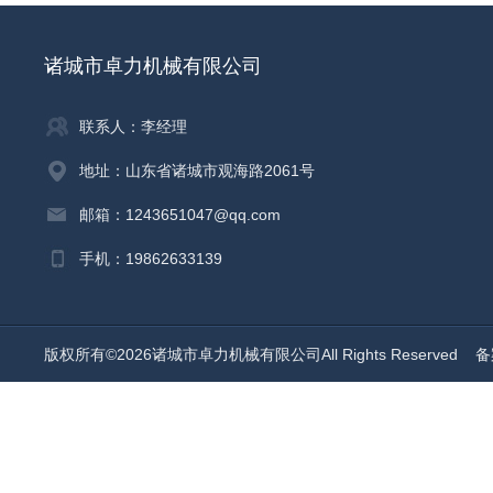
诸城市卓力机械有限公司
联系人：李经理
地址：山东省诸城市观海路2061号
邮箱：1243651047@qq.com
手机：19862633139
版权所有©2026诸城市卓力机械有限公司All Rights Reserved
备