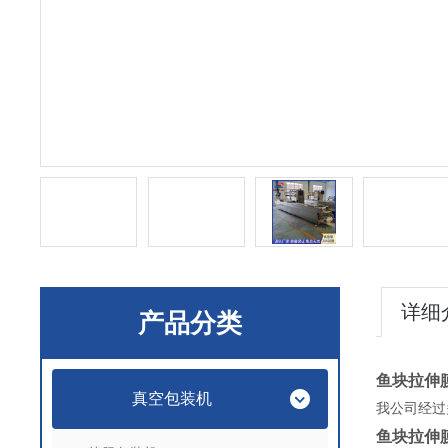
详细
产品分类
鱼块拉伸
真空包装机
我公司经过多年
鱼块拉伸