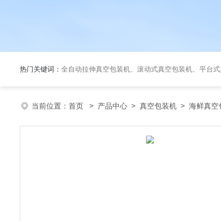
热门关键词：
全自动拉伸真空包装机、滚动式真空包装机、平台式真空包装机、大米定量成
当前位置：
首页
>
产品中心
>
真空包装机
>
海鲜真空