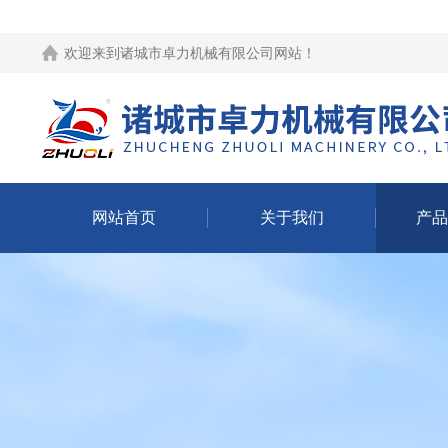
欢迎来到
诸城市卓力机械有限公司网站
！
网站首页
关于我们
产品