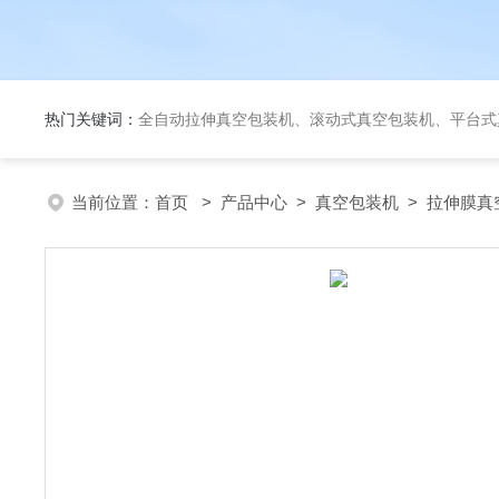
热门关键词：
全自动拉伸真空包装机、滚动式真空包装机、平台式真空包装机、大米定量成
当前位置：
首页
>
产品中心
>
真空包装机
>
拉伸膜真