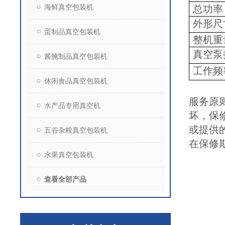
海鲜真空包装机
总功率
外形尺
蛋制品真空包装机
整机重
真空泵
酱腌制品真空包装机
工作频
休闲食品真空包装机
服务原
水产品专用真空机
坏，保
或提供
五谷杂粮真空包装机
在保修
水果真空包装机
查看全部产品