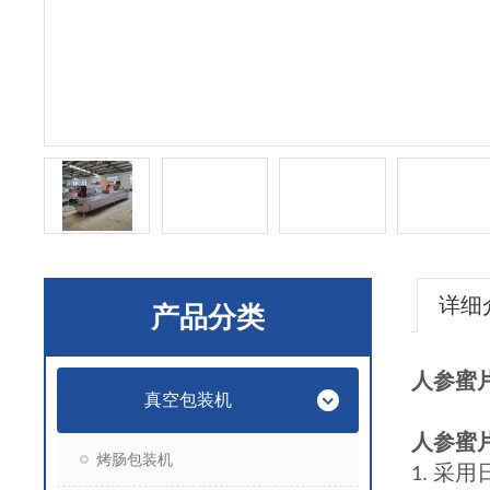
详细
产品分类
人参蜜
真空包装机
人参蜜
烤肠包装机
采用
1.