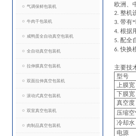
欧洲、
气调保鲜包装机
整机
2.
带有
牛肉干包装机
3.
根据
4.
咸鸭蛋全自动真空包装机
配全
5.
快换
6.
全自动真空包装机
拉伸膜真空包装机
主要技
型号
双面拉伸真空包装机
上膜宽
下膜宽
滚动式真空包装机
真空度
双室真空包装机
压缩空
冷却水
肉制品真空包装机
电源