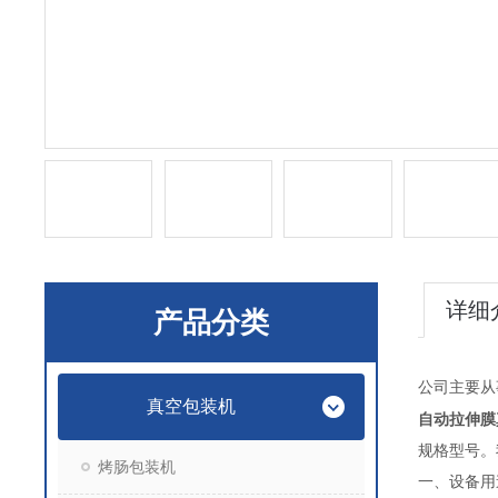
详细
产品分类
公司主要从
真空包装机
拉伸膜
自动
规格型号。
烤肠包装机
一、设备用