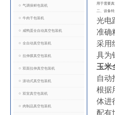
用于需要真
气调保鲜包装机
二、设备特
牛肉干包装机
光电
准确
咸鸭蛋全自动真空包装机
采用
全自动真空包装机
具为
拉伸膜真空包装机
玉米
双面拉伸真空包装机
自动
滚动式真空包装机
根据
双室真空包装机
体进
肉制品真空包装机
配有