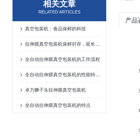
相关文章
RELATED ARTICLES
产品
真空包装机：食品保鲜的科技
拉伸膜真空包装机保鲜封存，延长食品保质期
全自动拉伸膜真空包装机的工作流程
全自动拉伸膜真空包装机的性能特点介绍
卓力狮子头拉伸膜真空包装机
全自动拉伸膜真空包装机的特点