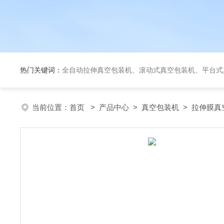
热门关键词：
全自动拉伸真空包装机、滚动式真空包装机、平台式真空包装机、大米定量成
当前位置：
首页
>
产品中心
>
真空包装机
>
拉伸膜真