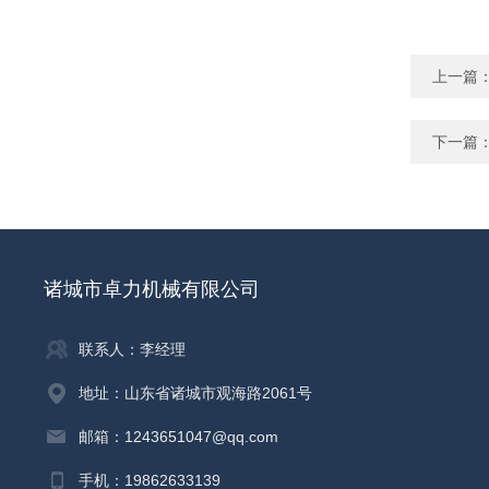
上一篇
下一篇
诸城市卓力机械有限公司
联系人：李经理
地址：山东省诸城市观海路2061号
邮箱：1243651047@qq.com
手机：19862633139