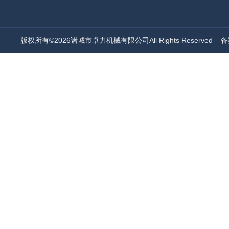
版权所有©2026诸城市卓力机械有限公司All Rights Reserved
备