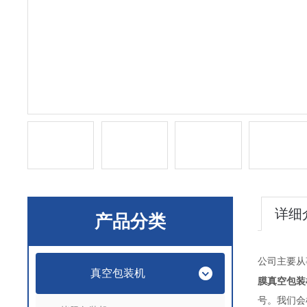
详细
产品分类
公司主要从
真空包装机
膜真空包装
号。我们会