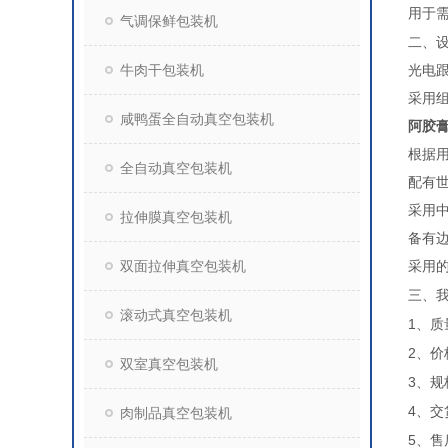
用于
气调保鲜包装机
二、
牛肉干包装机
光电
采用
咸鸭蛋全自动真空包装机
阿胶
根据
全自动真空包装机
配有
采用
拉伸膜真空包装机
备有
双面拉伸真空包装机
采用
三、
滚动式真空包装机
1
、质
2
、价
双室真空包装机
3
、规
4
、交
肉制品真空包装机
5
、售