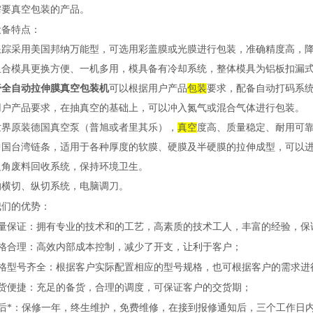
需要真空包装的产品。
设备特点：
跟踪采用美国邦纳万能型，可选用彩盖膜或光膜进行包装，准确精度高，
组合模具更换方便、一机多用，模具备有冷却系统，整体模具为铝板扣漏
膏全自动拉伸膜真空包装机
可以根据用户产品
包装
要求，配备自动打码系
用户产品要求，在抽真空的基础上，可以冲入氮气或混合气体进行包装。
世界原装德国真空泵（普旭或者里其乐），
真空
度高、质量稳定、耐用可
中国台湾链条，适用于各种厚度的软膜、硬膜及半硬膜的拉伸成型，可以
边角废料回收系统，保持环境卫生。
的横切、纵切系统，电脑调刀。
我们的优势：
量保证：拥有专业的技术和的工艺，高素质的技术工人，丰富的经验，保
格合理：高效内部成本控制，减少了开支，让利于客户；
格型号齐全：根据客户实际配置相应的型号规格，也可根据客户的需求进
货便捷：充足的备货，合理的调度，可保证客户的交货期；
后*：保修一年，终生维护，免费维修，在接到报修通知后，三个工作日