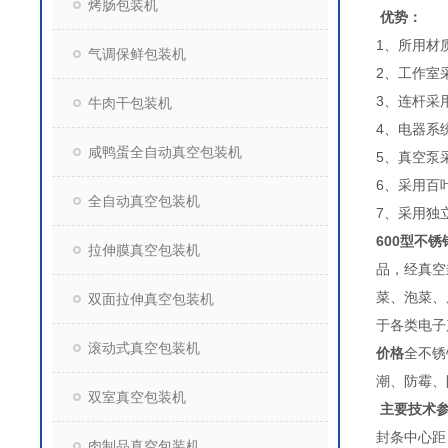
烤肠包装机
优势：
1、所用材质
气调保鲜包装机
2、工作室
3、连杆采
牛肉干包装机
4、电器系
咸鸭蛋全自动真空包装机
5、真空泵
6、采用百
全自动真空包装机
7、采用独
600型不
拉伸膜真空包装机
品，经真空
菜、泡菜、
双面拉伸真空包装机
于各类电子
滚动式真空包装机
价格
全不锈
潮、防霉、
双室真空包装机
主要技术
封条中心距：
肉制品真空包装机