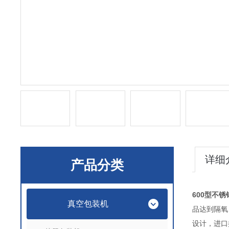
详细
产品分类
600型不
真空包装机
品达到隔氧
设计，进口