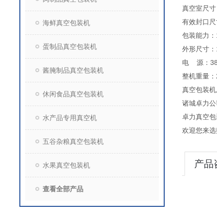
真空室尺寸：7
有效封口尺寸：
海鲜真空包装机
包装能力：1
蛋制品真空包装机
外形尺寸：14
电 源：38
酱腌制品真空包装机
整机重量：2
真空包装机
休闲食品真空包装机
诸城卓力公
卓力真空包
水产品专用真空机
欢迎您来选
五谷杂粮真空包装机
产品
水果真空包装机
查看全部产品