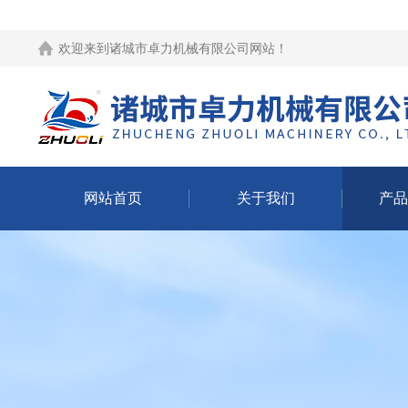
欢迎来到
诸城市卓力机械有限公司网站
！
网站首页
关于我们
产品