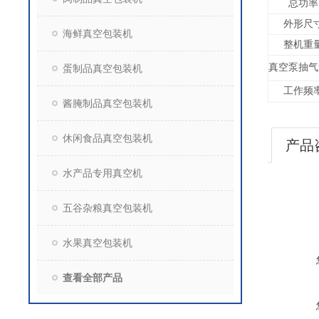
总功率
外形尺
海鲜真空包装机
整机重
真空泵抽气
蛋制品真空包装机
工作频
酱腌制品真空包装机
休闲食品真空包装机
产品
水产品专用真空机
五谷杂粮真空包装机
水果真空包装机
查看全部产品