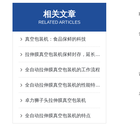
相关文章
RELATED ARTICLES
真空包装机：食品保鲜的科技
拉伸膜真空包装机保鲜封存，延长食品保质期
全自动拉伸膜真空包装机的工作流程
全自动拉伸膜真空包装机的性能特点介绍
卓力狮子头拉伸膜真空包装机
全自动拉伸膜真空包装机的特点