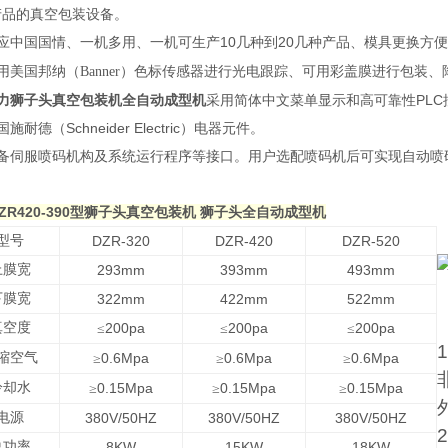
产品的真空包装设备。
10
20
应中国国情、一机多用、一机可生产
几种到
几种产品、模具更换方便
用美国邦纳（Banner）色标传感器进行光电跟踪、可用彩盖膜进行包装
力狮子头真空包装机全自动成型机
采用简体中文菜单显示和高可靠性PLC
施耐德（Schneider Electric）电器元件。
配备伺服喷码机构及系统运行程序等接口。用户选配喷码机后可实现自动喷
ZR420-390型狮子头真空包装机 狮子头全自动成型机
型号
DZR-320
DZR-420
DZR-520
上膜宽
293mm
393mm
493mm
下膜宽
322mm
422mm
522mm
真空度
200pa
200pa
200pa
≤
≤
≤
1
缩空气
0.6Mpa
0.6Mpa
0.6Mpa
≥
≥
≥
冷却水
0.15Mpa
0.15Mpa
0.15Mpa
≥
≥
≥
电源
380V/50HZ
380V/50HZ
380V/50HZ
2
总功率
8KW
15KW
18KW