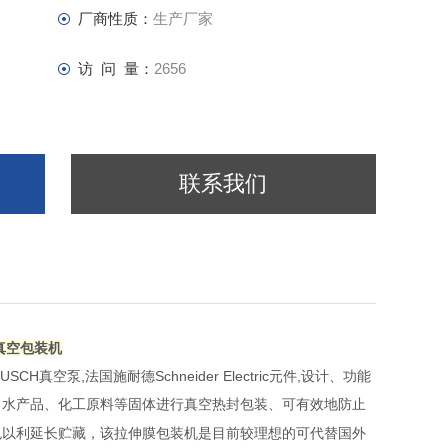
厂商性质：
生产厂家
访 问 量：
2656
联系我们
头真空包装机
BUSCH
,
Schneider Electric
,
真空泵
法国施耐德
元件
设计、功能
、水产品、化工原料等固体进行真空热封包装、可有效地防止
色以利延长贮藏，该拉伸膜包装机是目前较理想的可代替国外