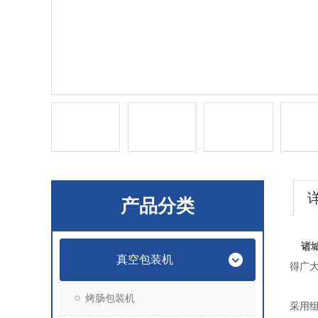
产品分类
诸
真空包装机
得广
烤肠包装机
采用