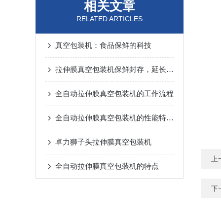
相关文章
RELATED ARTICLES
真空包装机：食品保鲜的科技
拉伸膜真空包装机保鲜封存，延长食品保质期
全自动拉伸膜真空包装机的工作流程
全自动拉伸膜真空包装机的性能特点介绍
卓力狮子头拉伸膜真空包装机
上
全自动拉伸膜真空包装机的特点
下