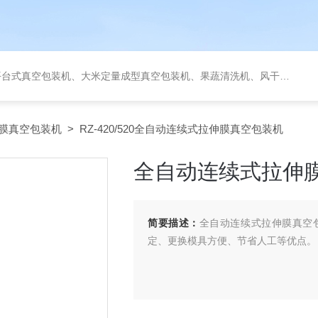
定量成型真空包装机、果蔬清洗机、风干机、巴氏灭菌机、烘干机、输送台、夹层锅、杀菌锅等。
膜真空包装机
> RZ-420/520全自动连续式拉伸膜真空包装机
全自动连续式拉伸
简要描述：
全自动连续式拉伸膜真空
定、更换模具方便、节省人工等优点。