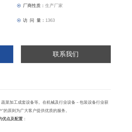
厂商性质：
生产厂家
访 问 量：
1363
联系我们
、蔬菜加工成套设备等。在机械及行业设备－包装设备行业获
户”的原则为广大客户提供优质的服务。
的优点及配置
：