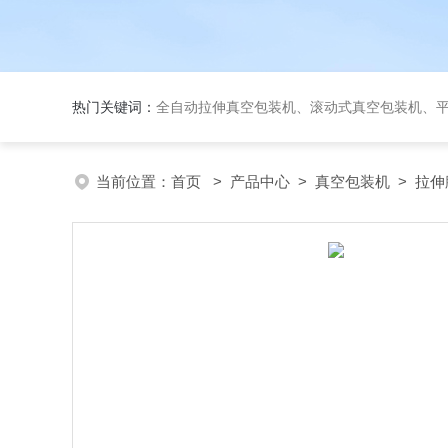
热门关键词：
全自动拉伸真空包装机、滚动式真空包装机、平台式真空包装机、大米
当前位置：
首页
>
产品中心
>
真空包装机
>
拉伸