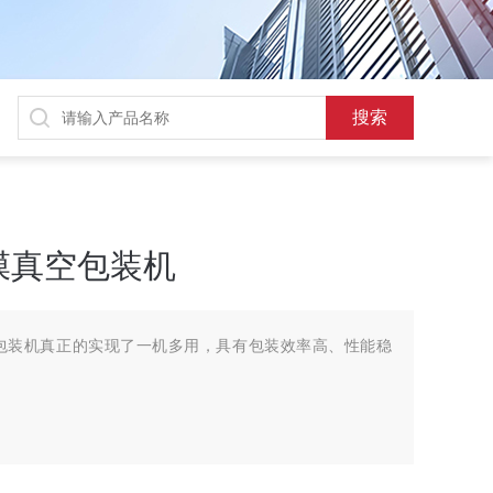
膜真空包装机
包装机真正的实现了一机多用，具有包装效率高、性能稳