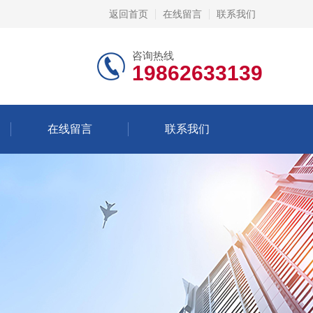
返回首页
在线留言
联系我们
咨询热线
19862633139
在线留言
联系我们