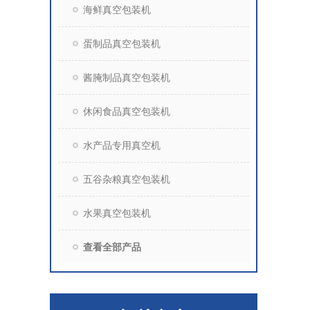
海鲜真空包装机
蛋制品真空包装机
酱腌制品真空包装机
休闲食品真空包装机
水产品专用真空机
五谷杂粮真空包装机
水果真空包装机
查看全部产品