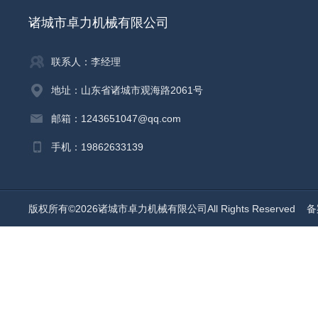
诸城市卓力机械有限公司
联系人：李经理
地址：山东省诸城市观海路2061号
邮箱：1243651047@qq.com
手机：19862633139
版权所有©2026诸城市卓力机械有限公司All Rights Reserved
备