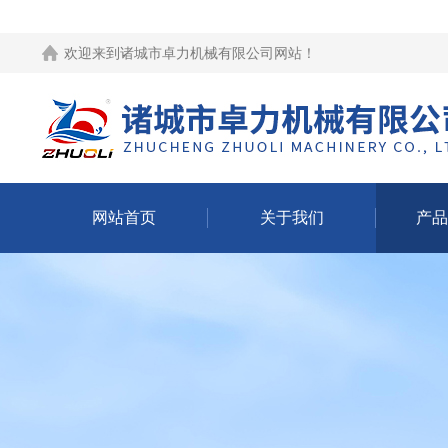
欢迎来到
诸城市卓力机械有限公司网站
！
网站首页
关于我们
产品