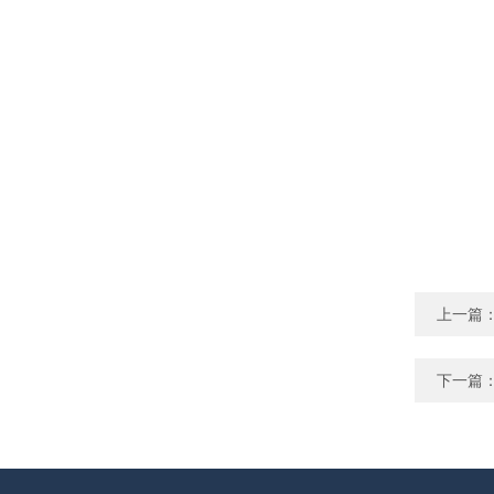
上一篇
下一篇