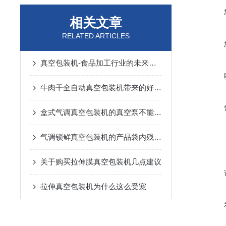
相关文章
RELATED ARTICLES
真空包装机-食品加工行业的未来发展趋势
牛肉干全自动真空包装机带来的好处有哪些
盒式气调真空包装机的真空泵不能正常工作是怎么回事？
气调锁鲜真空包装机的产品袋内残留空气是怎么回事？
关于购买拉伸膜真空包装机几点建议
拉伸真空包装机为什么这么受宠