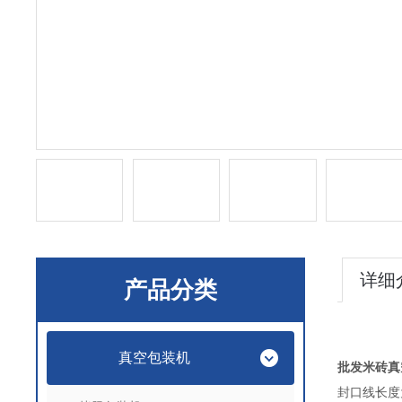
详细
产品分类
真空包装机
批发米砖真
封口线长度