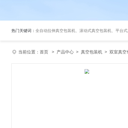
热门关键词：
全自动拉伸真空包装机、滚动式真空包装机、平台式真空包装机、大米定量成
当前位置：
首页
>
产品中心
>
真空包装机
>
双室真空