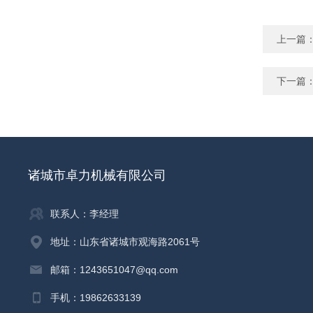
上一篇
下一篇
诸城市卓力机械有限公司
联系人：李经理
地址：山东省诸城市观海路2061号
邮箱：1243651047@qq.com
手机：19862633139