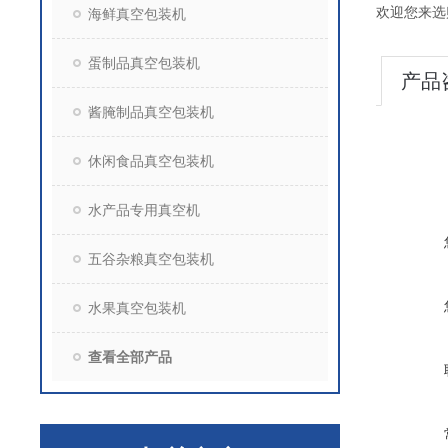
欢迎您来选
海鲜真空包装机
蛋制品真空包装机
产品
酱腌制品真空包装机
休闲食品真空包装机
水产品专用真空机
五谷杂粮真空包装机
水果真空包装机
查看全部产品