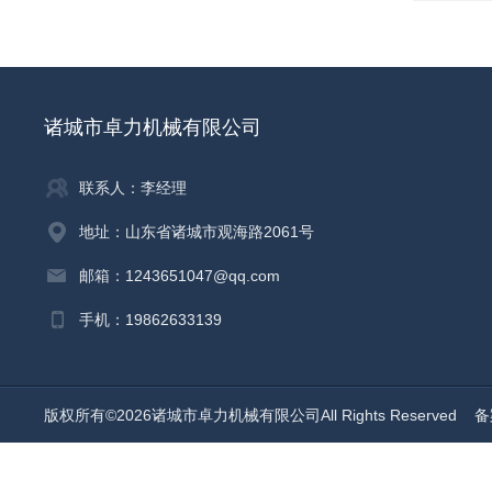
诸城市卓力机械有限公司
联系人：李经理
地址：山东省诸城市观海路2061号
邮箱：1243651047@qq.com
手机：19862633139
版权所有©2026诸城市卓力机械有限公司All Rights Reserved
备