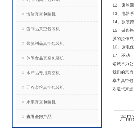
12、废膜
13、电器
海鲜真空包装机
14、原装
蛋制品真空包装机
15、链条
膜的拉伸成
酱腌制品真空包装机
16、漏电
17、驱动
休闲食品真空包装机
诸城卓力公
我们的宗旨
水产品专用真空机
卓力真空包
五谷杂粮真空包装机
欢迎您来选
水果真空包装机
查看全部产品
产品