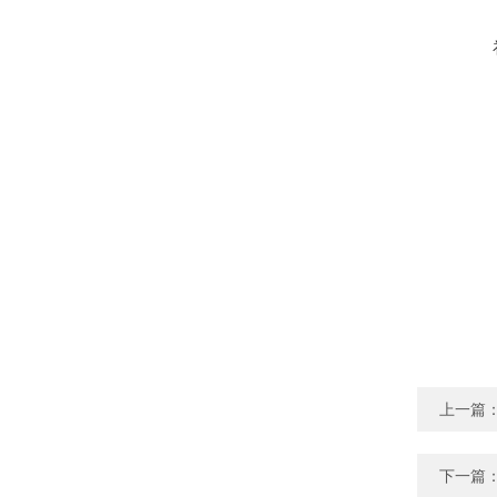
上一篇
下一篇