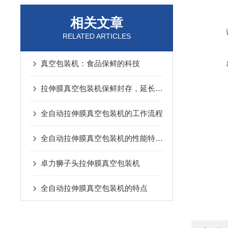
相关文章
RELATED ARTICLES
真空包装机：食品保鲜的科技
拉伸膜真空包装机保鲜封存，延长食品保质期
全自动拉伸膜真空包装机的工作流程
全自动拉伸膜真空包装机的性能特点介绍
卓力狮子头拉伸膜真空包装机
全自动拉伸膜真空包装机的特点