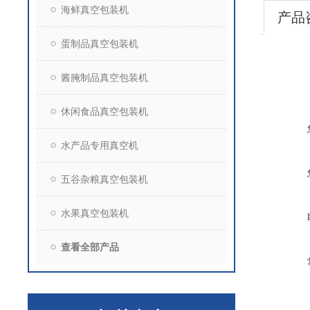
海鲜真空包装机
产品
蛋制品真空包装机
酱腌制品真空包装机
休闲食品真空包装机
水产品专用真空机
五谷杂粮真空包装机
水果真空包装机
查看全部产品