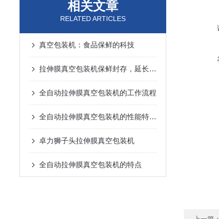
相关文章
RELATED ARTICLES
真空包装机：食品保鲜的科技
拉伸膜真空包装机保鲜封存，延长食品保质期
全自动拉伸膜真空包装机的工作流程
全自动拉伸膜真空包装机的性能特点介绍
卓力狮子头拉伸膜真空包装机
全自动拉伸膜真空包装机的特点