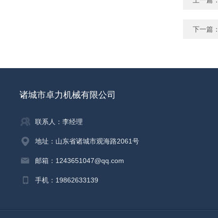
上一篇
下一篇
诸城市卓力机械有限公司
联系人：李经理
地址：山东省诸城市观海路2061号
邮箱：1243651047@qq.com
手机：19862633139