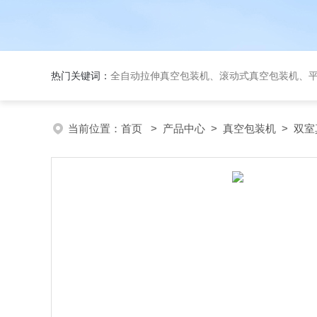
热门关键词：
全自动拉伸真空包装机、滚动式真空包装机、平台式真空包装机、大米
当前位置：
首页
>
产品中心
>
真空包装机
>
双室