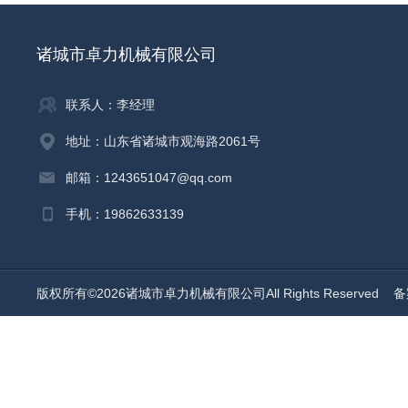
诸城市卓力机械有限公司
联系人：李经理
地址：山东省诸城市观海路2061号
邮箱：1243651047@qq.com
手机：19862633139
版权所有©2026诸城市卓力机械有限公司All Rights Reserved
备