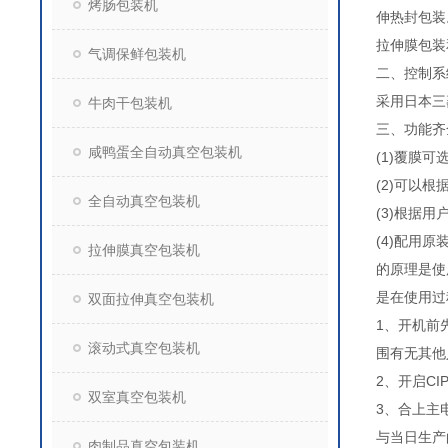
烤肠包装机
伸热封包装
拉伸膜包装
气调保鲜包装机
二、控制系
采用日本三
牛肉干包装机
三、功能齐
咸鸭蛋全自动真空包装机
(1)覆膜
(2)可以
全自动真空包装机
(3)根据
(4)配用
拉伸膜真空包装机
的原理是使
是在使用过
双面拉伸真空包装机
1、开机前
滚动式真空包装机
围有无其他
2、开启C
双室真空包装机
3、合上主
与当日生产
肉制品真空包装机