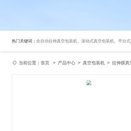
热门关键词：
全自动拉伸真空包装机、滚动式真空包装机、平台式真空包装机、大米定量成
当前位置：
首页
>
产品中心
>
真空包装机
>
拉伸膜真