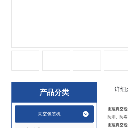
详细
产品分类
圆葱真空包
真空包装机
防潮、防霉
圆葱真空包