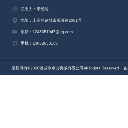
联系人：李经理
地址：山东省诸城市观海路2061号
邮箱：1243651047@qq.com
手机：19862633139
版权所有©2026诸城市卓力机械有限公司All Rights Reserved
备