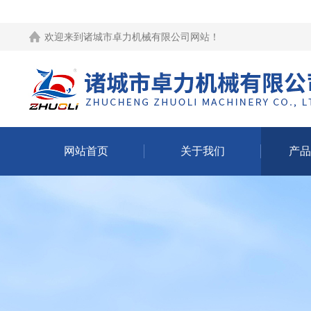
欢迎来到
诸城市卓力机械有限公司网站
！
网站首页
关于我们
产品