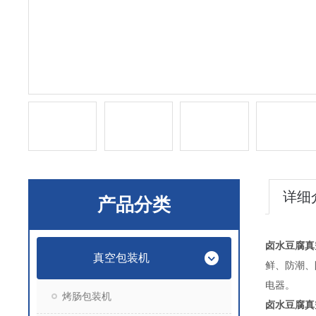
详细
产品分类
卤水豆腐真
真空包装机
鲜、防潮、
电器。
烤肠包装机
卤水豆腐真