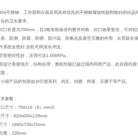
304不锈钢，工作室和台面采用具有优良的不锈耐腐蚀性能和较好的抗晶
符合的卫生要求。
大封口长度为700mm，且2根加热条排列整齐对称，封口效果更佳，可对
保质、防潮、防霉、防锈、防污染、防氧化及真空灭菌的作用，从而延长
作系统全密封,全机可用清水冲洗。
空室密封性好，压强可达1.000KPa。
外形设计美观地方，结构合理，整机性能已超过国内同类产品，处在国内真
范围：
于小袋产品的包装如乡巴佬系列、鸡爪、鸡翅、榨菜、豆腐干等产品。
技术参数：
口尺寸：700x10（8）mm/2
尺寸：820x650x128mm
尺寸：1660x730x70mm
 距离：235mm