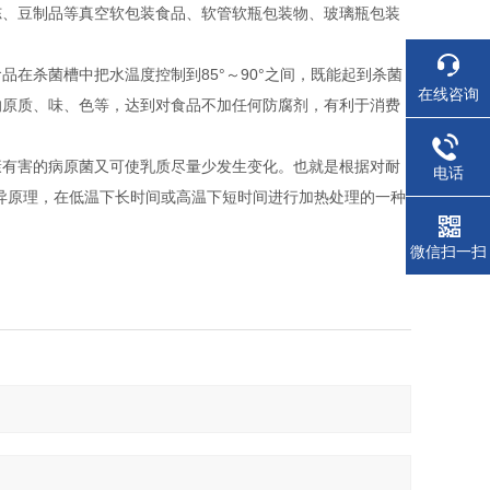
冻、豆制品等真空软包装食品、软管软瓶包装物、玻璃瓶包装
在杀菌槽中把水温度控制到85°～90°之间，既能起到杀菌
在线咨询
的原质、味、色等，达到对食品不加任何防腐剂，有利于消费
康有害的病原菌又可使乳质尽量少发生变化。也就是根据对耐
电话
异原理，在低温下长时间或高温下短时间进行加热处理的一种
微信扫一扫