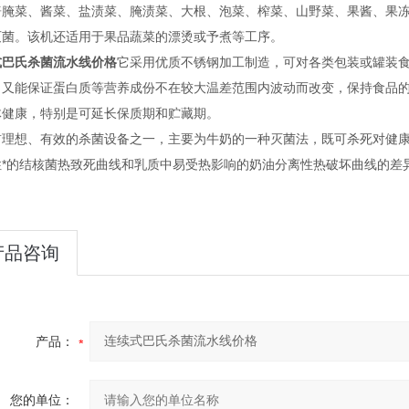
酱腌菜、酱菜、盐渍菜、腌渍菜、大根、泡菜、榨菜、山野菜、果酱、果
灭菌。该机还适用于果品蔬菜的漂烫或予煮等工序。
式巴氏杀菌流水线价格
它采用优质不锈钢加工制造，可对各类包装或罐装食品
，又能保证蛋白质等营养成份不在较大温差范围内波动而改变，保持食品
体健康，特别是可延长保质期和贮藏期。
前理想、有效的杀菌设备之一，主要为牛奶的一种灭菌法，既可杀死对健
性*的结核菌热致死曲线和乳质中易受热影响的奶油分离性热破坏曲线的差
。
产品咨询
产品：
您的单位：