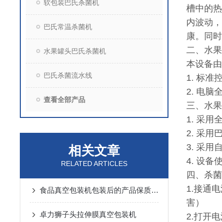
软包装巴氏杀菌机
槽中的热
内波动，
巴氏常温杀菌机
康。同时
二、水果
水果罐头巴氏杀菌机
本设备由
巴氏杀菌流水线
1. 标
2. 电
查看全部产品
三、水果
1. 采
2. 采
3. 采
相关文章
4. 设
RELATED ARTICLES
四、杀菌
1.接通
食品真空包装机包装后的产品保质期有多久
害）
卓力狮子头拉伸膜真空包装机
2.打开